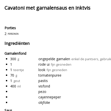
Cavatoni met garnalensaus en inktvis
Porties
2
personen
Ingrediënten
Garnalenfond
300
ongepelde garnalen
g
enkel de pantsers, gebruik
1
rode ui
fijn gesneden
1
look
teentje
fijn gesneden
70
tomatenpuree
g
1
pastis
geut
400
visfond
ml
pezo
cayennepeper
olijfolie
Saus