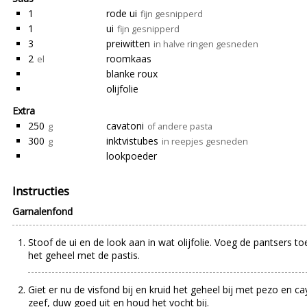
1
rode ui
fijn gesnipperd
1
ui
fijn gesnipperd
3
preiwitten
in halve ringen gesneden
2
roomkaas
el
blanke roux
olijfolie
Extra
250
cavatoni
g
of andere pasta
300
inktvistubes
g
in reepjes gesneden
lookpoeder
Instructies
Garnalenfond
Stoof de ui en de look aan in wat olijfolie. Voeg de pantsers
het geheel met de pastis.
Giet er nu de visfond bij en kruid het geheel bij met pezo en c
zeef, duw goed uit en houd het vocht bij.