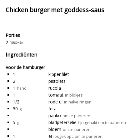
Chicken burger met goddess-saus
Porties
2
personen
Ingrediënten
Voor de hamburger
1
kippenfilet
2
pistolets
1
rucola
hand
1
tomaat
in blokjes
1/2
rode ui
in halve ringen
50
feta
g
panko
om te paneren
5
bladpeterselie
g
fijn gehakt om te paneren
bloem
om te paneren
1
ei
losgeklopt, om te paneren