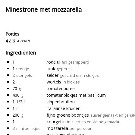
Minestrone met mozzarella
Porties
4 à 6
personen
Ingrediënten
1
rode ui
fijn gesnipperd
1
look
teentje
geperst
2
selder
stengels
geschild en in stukjes
2
wortels
in blokjes
70
tomatenpuree
g
400
tomatenblokjes met basilicum
g
1 1/2
kippenbouillon
l
1
italiaanse kruiden
el
200
fijne groene boontjes
g
zuiver gemaakt en gehal
1
courgette
in sliertjes en kleine gemaakt
3
mozzarella
mini bolletjes
per persoon
basilicum