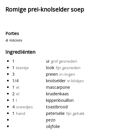
Romige prei-knolselder soep
Porties
4
personen
Ingrediënten
1
ui
grof gesneden
1
look
teentje
fijn gesneden
3
preien
in ringen
1/4
knolselder
in blokjes
1
mascarpone
el
2
kruidenkaas
el
1
kippenbouillon
l
4
toastbrood
sneedjes
1
peterselie
hand
fijn gehakt
pezo
olijfolie