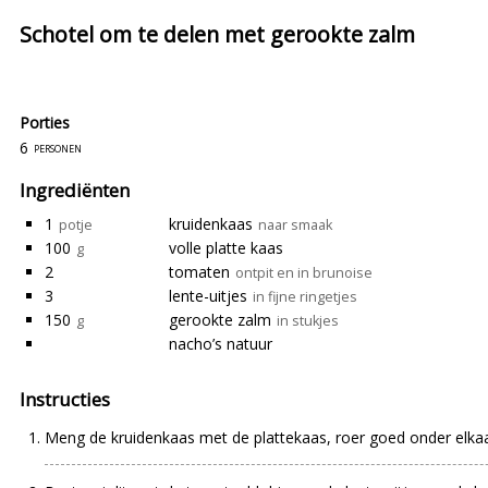
Schotel om te delen met gerookte zalm
Porties
6
personen
Ingrediënten
1
kruidenkaas
potje
naar smaak
100
volle platte kaas
g
2
tomaten
ontpit en in brunoise
3
lente-uitjes
in fijne ringetjes
150
gerookte zalm
g
in stukjes
nacho’s natuur
Instructies
Meng de kruidenkaas met de plattekaas, roer goed onder elkaa