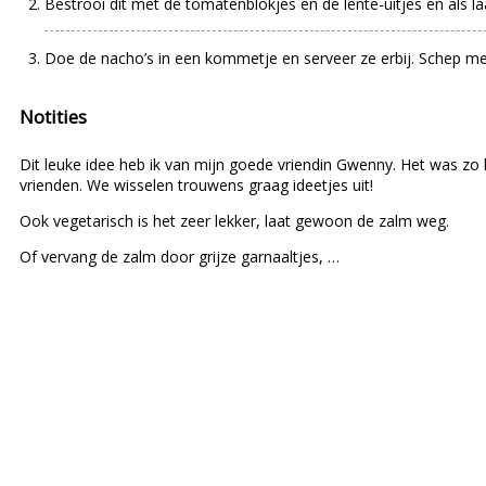
Bestrooi dit met de tomatenblokjes en de lente-uitjes en als l
Doe de nacho’s in een kommetje en serveer ze erbij. Schep met 
Notities
Dit leuke idee heb ik van mijn goede vriendin Gwenny. Het was zo 
vrienden. We wisselen trouwens graag ideetjes uit!
Ook vegetarisch is het zeer lekker, laat gewoon de zalm weg.
Of vervang de zalm door grijze garnaaltjes, …