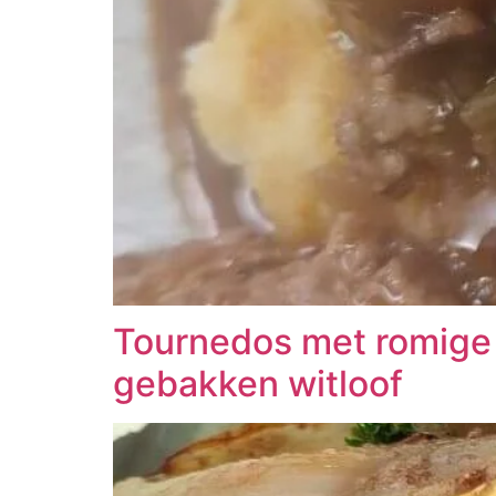
Tournedos met romige c
gebakken witloof