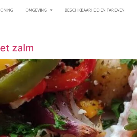
ONING
OMGEVING
BESCHIKBAARHEID EN TARIEVEN
et zalm