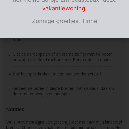
vakantiewoning
.
Maak de saus: Doe wat boter in een steelpannetje en
laat smelten. Bruin hier de ui in. De ui mag zeer bruin
Zonnige groetjes, Tinne
zijn, maar niet zwart. Giet hierop de botermelk en laat
wat sudderen. Kruid dit met zout. Deze saus heeft
redelijk wat zout nodig. Dik de saus een beetje in met
roux.
Giet de aardappelen af en stamp ze fijn met de boter
en wat melk. Kruid met pezono. Roer er de sla onder.
Bak het spek krokant in een pan zonder vetstof.
Serveer de puree in diepe borden met de saus, daarop
de tomatenblokjes en het spek.
Notities
Dit is pure nostalgie! Een gerechtje dat me naar mijn kindertijd
brengt. Dit heb ik zo vaak gegeten bij mijn oma uit Larum. Het