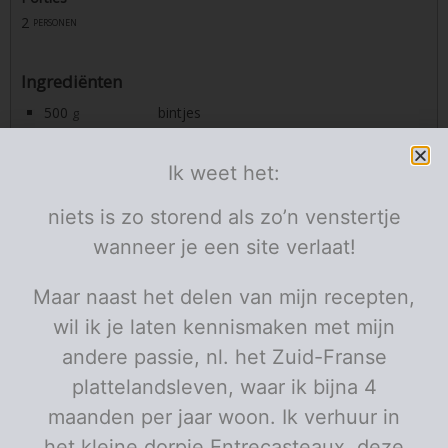
2
personen
Ingrediënten
500
bintjes
g
2
boter
klontjes
pezono
Ik weet het:
1
melk
geut
1/2
sla
krop
in fijne sliertjes
niets is zo storend als zo’n venstertje
2
uien
fijn gesneden
500
botermelk ongezoet
wanneer je een site verlaat!
ml
karnemelk
2
tomaten
ontpit in blokjes
4 à 6
spek
krepjes
Maar naast het delen van mijn recepten,
maizena roux
voor witte sauzen
wil ik je laten kennismaken met mijn
Porties:
personen
andere passie, nl. het Zuid-Franse
plattelandsleven, waar ik bijna 4
Instructies
maanden per jaar woon. Ik verhuur in
Schil de aardappelen en kook ze gaar in gezouten
water.
het kleine dorpje Entrecasteaux deze