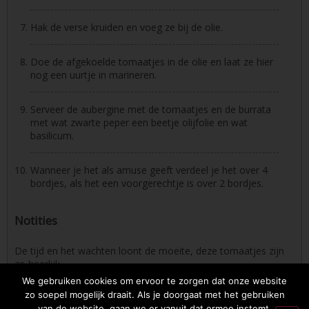
Hak de verse kruiden en voeg ze bij de olie.
Doe de afgekoelde tomaatjes in de olie en laat ze hier
nog een uurtje in marineren.
Serveer de aubergine met de tomaatjes en de burrata
met wat zwarte peper een beetje olijfolie en wat
basilicum.
Wanneer je het als amuse geeft verdeel je het over 4
bordjes, als het een voorgerechtje is over 2 bordjes.
Notities
De tijd en het wachten loont de moeite, deze tomaatjes zijn
zo heerlijk.
We gebruiken cookies om ervoor te zorgen dat onze website
zo soepel mogelijk draait. Als je doorgaat met het gebruiken
van de website, gaan we er vanuit dat ermee instemt.