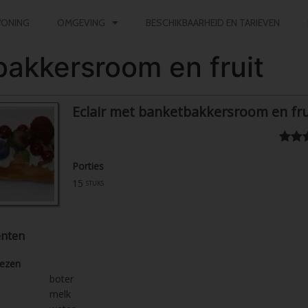
ONING
OMGEVING
BESCHIKBAARHEID EN TARIEVEN
bakkersroom en fruit
Eclair met banketbakkersroom en fru
Porties
15
stuks
ënten
oezen
boter
melk