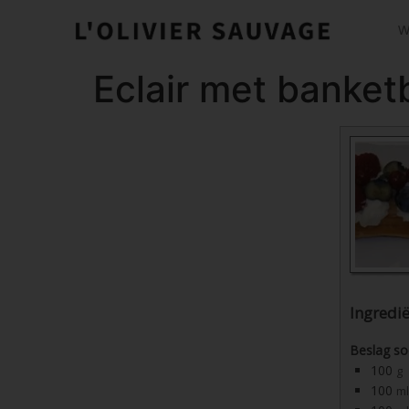
W
Eclair met banket
Ingredi
Beslag s
100
g
100
ml