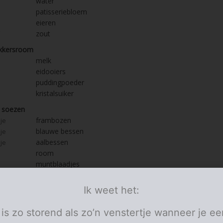
water
patisseriebloem
eieren
zout
kkersroom
melk
eidooiers
puddingpoeder
kristalsuiker
 soezen
frambozen
je
blauwe bessen
je
aalbessen
je
room
muntblaadjes
bloemsuiker
ei
om de soezen mee in te strijjken
Ik weet het:
stuks
 is zo storend als zo’n venstertje wanneer je ee