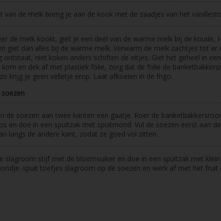
t van de melk breng je aan de kook met de zaadjes van het vanillesto
r de melk kookt, giet je een deel van de warme melk bij de koude, r
n giet dan alles bij de warme melk. Verwarm de melk zachtjes tot er
g ontstaat, niet koken anders schiften de eitjes. Giet het geheel in een
 kom en dek af met plastiek folie, zorg dat de folie de banketbakker
 zo krijg je geen velletje erop. Laat afkoelen in de frigo.
 soezen
in de soezen aan twee kanten een gaatje. Roer de banketbakkersro
os en doe in een spuitzak met spuitmond. Vul de soezen eerst aan d
an langs de andere kant, zodat ze goed vol zitten.
e slagroom stijf met de bloemsuiker en doe in een spuitzak met klein
ondje. spuit toefjes slagroom op de soezen en werk af met het fruit