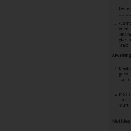
De res
Wannee
goed e
bindin
glazen
raakt,
Afwerking
Maak 
goed l
kant d
Klop d
spuitm
munt.
Notities