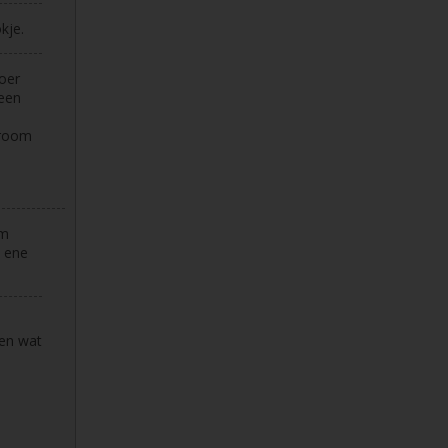
kje.
oer
 een
sroom
om
e ene
 en wat