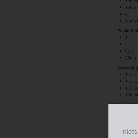
100
ml
150
g
6
1
snuif
Banketba
1
l
5
90
g
250
g
Afwerking
1
doos
1
doos
1
doos
100
ml
1
el
1
Porties:
niets