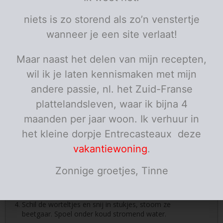
olijfolie
niets is zo storend als zo’n venstertje
Porties:
personen
wanneer je een site verlaat!
Instructies
Maar naast het delen van mijn recepten,
Snijd met een scherp mes in de velkant van de eend
wil ik je laten kennismaken met mijn
een mooi ruitpatroon, snijd niet gans door de vel!
andere passie, nl. het Zuid-Franse
Maak de saus: Stoof de sjalot aan in wat olijfolie. Voeg
plattelandsleven, waar ik bijna 4
de tijm, het laurierblad en het teentje look toe. Blus
met de rundsfond en de honing laat voor de helft
maanden per jaar woon. Ik verhuur in
inkoken. Proef de saus en kruid eventueel bij met pezo.
het kleine dorpje Entrecasteaux deze
Is ze te sterk, voeg je een geutje water toe. Dik de
saus een beetje in met bruine roux.
vakantiewoning
.
Zonnige groetjes, Tinne
Stoom de broccoli beetgaar. Spoel onder koud
stromend water.
Schil de worteltjes en snij in stukjes, stoom ze
beetgaar. Spoel onder koud stromend water.