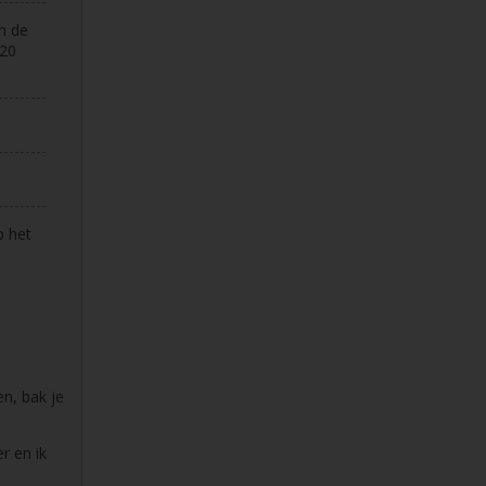
en de
 20
p het
en, bak je
r en ik