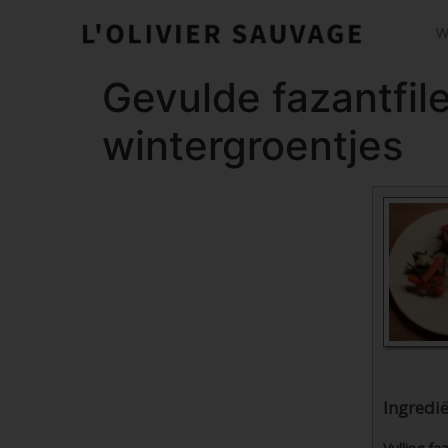
W
Gevulde fazantfi
wintergroentjes
Ingredi