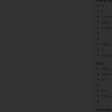
Vulling fa
4
1
1
teen
250
g
3
takje
150
g
1
4
plakj
Saus
200
g
300
ml
4
el
2
el
100
ml
Groentjes