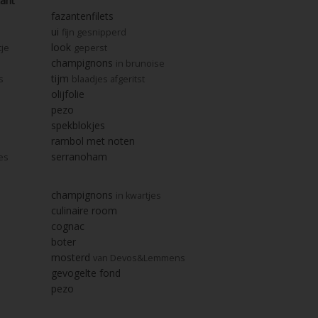
zant
fazantenfilets
ui
fijn gesnipperd
look
tje
geperst
champignons
in brunoise
tijm
s
blaadjes afgeritst
olijfolie
pezo
spekblokjes
rambol met noten
serranoham
es
champignons
in kwartjes
culinaire room
cognac
boter
mosterd
van Devos&Lemmens
gevogelte fond
pezo