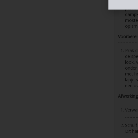
Verhit
pezo. 
dampka
moster
op sm
Voorberei
Prak d
de spe
look, 
onder 
met he
lapje 
een ov
Afwerking
Verwa
Schuif
Dit ha