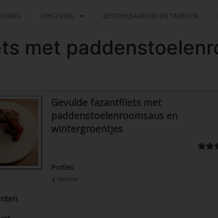
ONING
OMGEVING
BESCHIKBAARHEID EN TARIEVEN
lets met paddenstoelen
Gevulde fazantfilets met
paddenstoelenroomsaus en
wintergroentjes
Porties
4
personen
ënten