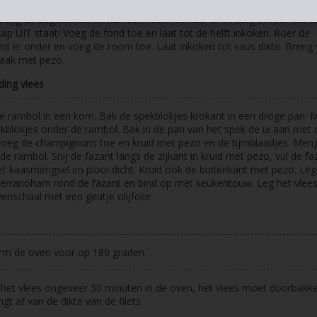
 de boter in een pan en bak de champignons mooi goudbruin, kruid m
Voeg de cognac toe en flambeer van het vuur af of zorg ervoor dat z
p UIT staat! Voeg de fond toe en laat tot de helft inkoken. Roer de
d er onder en voeg de room toe. Laat inkoken tot saus dikte. Breng 
aak met pezo.
ding vlees
e rambol in een kom. Bak de spekblokjes krokant in een droge pan. 
kblokjes onder de rambol. Bak in de pan van het spek de ui aan met 
voeg de champignons toe en kruid met pezo en de tijmblaadjes. Meng
de rambol. Snij de fazant langs de zijkant in kruid met pezo, vul de fa
t kaasmengsel en plooi dicht. Kruid ook de buitenkant met pezo. Le
serranoham rond de fazant en bind op met keukentouw. Leg het vlees
enschaal met een geutje olijfolie.
rm de oven voor op 180 graden.
 het vlees ongeveer 30 minuten in de oven, het vlees moet doorbakken
ngt af van de dikte van de filets.