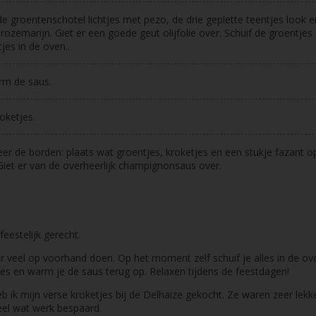
de groentenschotel lichtjes met pezo, de drie geplette teentjes look 
 rozemarijn. Giet er een goede geut olijfolie over. Schuif de groentjes
jes in de oven..
rm de saus.
oketjes.
er de borden: plaats wat groentjes, kroketjes en een stukje fazant o
Giet er van de overheerlijk champignonsaus over.
 feestelijk gerecht.
r veel op voorhand doen. Op het moment zelf schuif je alles in de ov
jes en warm je de saus terug op. Relaxen tijdens de feestdagen!
eb ik mijn verse kroketjes bij de Delhaize gekocht. Ze waren zeer lekke
eel wat werk bespaard.