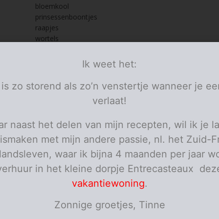
bloemkool
prinsessenboontjes
raapjes
wortels
e
look
tjes
rozemarijn
s
Ik weet het:
pezo
olijfolie
 is zo storend als zo’n venstertje wanneer je ee
verse kroketjes
Delhaize
verlaat!
personen
r naast het delen van mijn recepten, wil ik je l
ies
ismaken met mijn andere passie, nl. het Zuid-F
elandsleven, waar ik bijna 4 maanden per jaar wo
l de groentjes zuiver en verdeel ze in stukjes naar keuze. Stoom elke
verhuur in het kleine dorpje Entrecasteaux dez
e apart beetgaar en verfris direct onder koud stromend water. Laat 
vakantiewoning
.
ken en doe ze allemaal samen in een ovenschaal tot verder gebruik.
Zonnige groetjes, Tinne