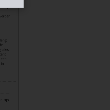
et
eker je
verder
Meng
de
 alles
zant
g een
 in
 zijn.