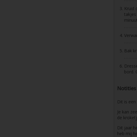
Kruid 
takjes
minuut
Verwa
Bak kr
Dresse
bord. 
Notities
Dit is een
Je kan zee
de kroket
Dit jaar h
heb mij h