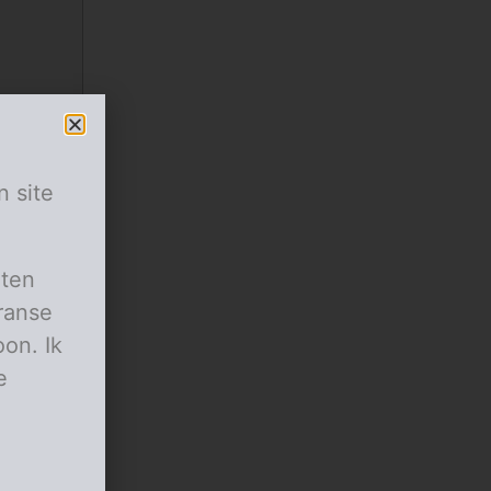
n site
aten
ranse
on. Ik
e
goed