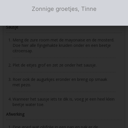
vier gelijke hamburgers.
Zonnige groetjes, Tinne
Bebloem ze en laat ze eventjes rusten.
Sausje
Meng de zure room met de mayonaise en de mosterd.
Doe hier alle fijngehakte kruiden onder en een beetje
citroensap.
Plet de eitjes grof en zet ze onder het sausje.
Roer ook de augurkjes eronder en breng op smaak
met pezo.
Wanneer het sausje iets te dik is, voeg je een heel klein
beetje water toe.
Afwerking
Doe goed wat olijfolie in een pan en pak er de