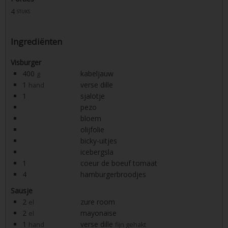
4
stuks
Ingrediënten
Visburger
400
kabeljauw
g
1
verse dille
hand
1
sjalotje
pezo
bloem
olijfolie
bicky-uitjes
icebergsla
1
coeur de boeuf tomaat
4
hamburgerbroodjes
Sausje
2
zure room
el
2
mayonaise
el
1
verse dille
hand
fijn gehakt