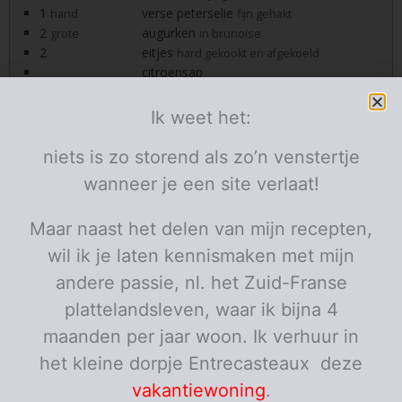
1
verse peterselie
hand
fijn gehakt
2
augurken
grote
in brunoise
2
eitjes
hard gekookt en afgekoeld
citroensap
1
mosterd
theelepel
pezo
Ik weet het:
Porties:
stuks
niets is zo storend als zo’n venstertje
Instructies
wanneer je een site verlaat!
Visburger
Maar naast het delen van mijn recepten,
Snij de vis in stukjes en doe hem in een hakmolentje.
wil ik je laten kennismaken met mijn
Doe er 1 fijn gesnipperd sjalotje en een handje dille bij
andere passie, nl. het Zuid-Franse
en maal fijn. Doe het hakmolentje niet te vol anders
krijgt hij de vis niet fijn gemalen, doe het dan in twee of
plattelandsleven, waar ik bijna 4
drie keer.
maanden per jaar woon. Ik verhuur in
Doe de vis in een platte schaal of bord en verspreid
het kleine dorpje Entrecasteaux deze
hem hierover uit. Kruid nu met wat pezo, zo zijn de
vakantiewoning
.
kruiden gelijkmatig verdeeld. Meng alles weer en maak