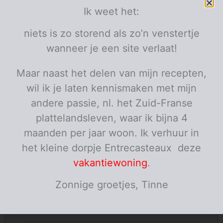
Ik weet het:
Ingrediënten
2
kippenburgers
niets is zo storend als zo’n venstertje
elk ongeveer 125 g
4
blaadjes sla
wanneer je een site verlaat!
3
komkommer
schijfjes
2
tomaat
schijfjes
Maar naast het delen van mijn recepten,
2
mayonaise
koffielepels
wil ik je laten kennismaken met mijn
2
tomatenketchup
koffielepels
2
gedroogde bicky uitjes
eetlepels
andere passie, nl. het Zuid-Franse
2
bickybroodjes
plattelandsleven, waar ik bijna 4
olijfolie
maanden per jaar woon. Ik verhuur in
Porties:
personen
het kleine dorpje Entrecasteaux deze
Instructies
vakantiewoning
.
Zet een pan op het vuur met wat olijfolie en verwarm
Zonnige groetjes, Tinne
zachtjes.
Bak de kippenburgers gaar en met een mooi kleurtje.