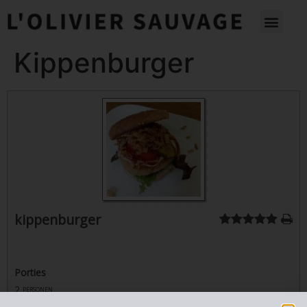
Kippenburger
kippenburger
Porties
2
personen