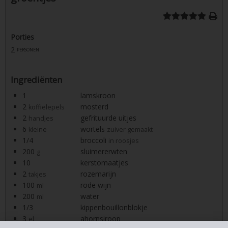
Porties
2
personen
Ingrediënten
1
lamskroon
2
mosterd
koffielepels
2
gefrituurde uitjes
handjes
6
wortels
kleine
zuiver gemaakt
1/4
broccoli
in roosjes
200
sluimererwten
g
10
kerstomaatjes
2
rozemarijn
takjes
100
rode wijn
ml
200
water
ml
1/3
kippenbouillonblokje
3
ahornsiroop
el