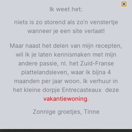
pezo
olijfolie of boter
Ik weet het:
bruine roux
niets is zo storend als zo’n venstertje
Porties:
personen
wanneer je een site verlaat!
Instructies
Maar naast het delen van mijn recepten,
Verwarm de oven voor op 200 graden.
wil ik je laten kennismaken met mijn
Stoom de groentjes, behalve de tomaatjes beetgaar.
andere passie, nl. het Zuid-Franse
Spoel ze onder koud stromend water.
plattelandsleven, waar ik bijna 4
maanden per jaar woon. Ik verhuur in
Zorg dat het vlees op kamertemperatuur is. Haal het
een uur voor het bakken uit de koelkast.
het kleine dorpje Entrecasteaux deze
vakantiewoning
.
Kruid het vlees goed met pezo en bak het mooi bruin in
een pan met boter. Haal het vlees uit de pan en
Zonnige groetjes, Tinne
besmeer het met mosterd en de gefrituurde uitjes.
Blus de pan van het vlees met wijn, water en