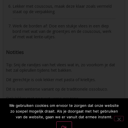
Lekker met couscous, maak deze klaar zoals vermeld
staat op de verpakking.
Werk de borden af: Doe een stukje vlees in een diep
bord met wat van de groentjes en de couscous, werk
af met wat lente-uitjes.
Notities
Tip: Snij de randjes van het vlees wat in, zo voorkom je dat
het zal opkrullen tijdens het bakken.
Dit gerechtje is ook lekker met pasta of krieltjes.
Dit is een winterse variant op de traditionele ossobuco.
Ook lekker met nog wat verse oregano.
We gebruiken cookies om ervoor te zorgen dat onze website
zo soepel mogelijk draait. Als je doorgaat met het gebruiken
van de website, gaan we er vanuit dat ermee instemt.
2026 © Osmosoftware | mail: entrecasteaux83@gmail.com | phone: +32
495 809323
Privacybeleid
Ok