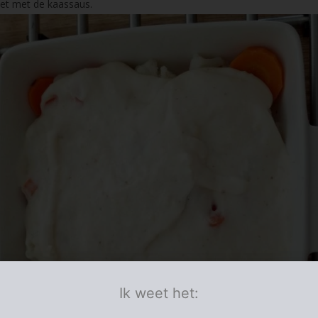
et met de kaassaus.
Ik weet het: