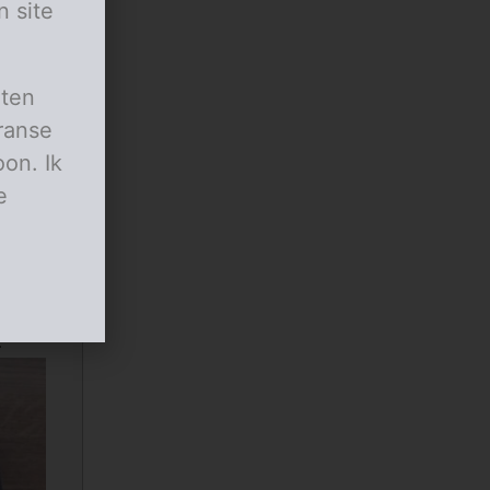
n site
aten
ranse
on. Ik
e
 en
.