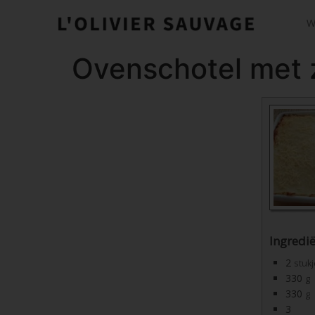
W
Ovenschotel met 
Ingredi
2
stuk
330
g
330
g
3