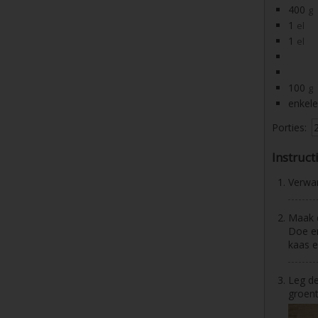
400
g
1
el
1
el
100
g
enkele
Porties:
Instruct
Verwa
Maak d
Doe er
kaas e
Leg de
groent