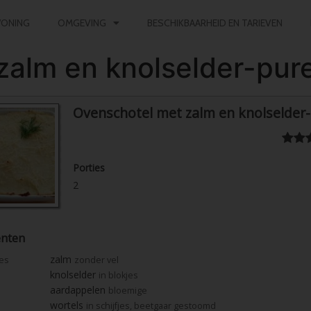
ONING
OMGEVING
BESCHIKBAARHEID EN TARIEVEN
zalm en knolselder-pur
Ovenschotel met zalm en knolselder
Porties
2
ënten
zalm
jes
zonder vel
knolselder
in blokjes
aardappelen
bloemige
wortels
in schijfjes, beetgaar gestoomd