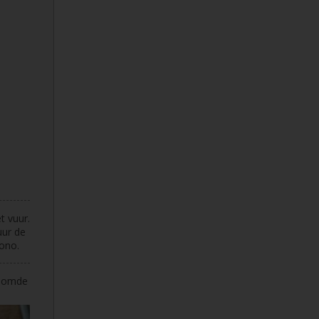
t vuur.
uur de
ono.
toomde