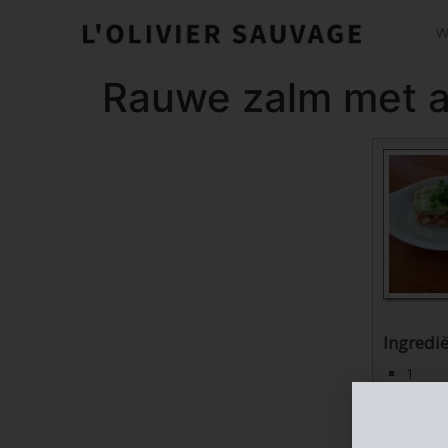
W
Rauwe zalm met 
Ingredi
1
2