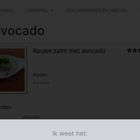
ONING
OMGEVING
BESCHIKBAARHEID EN TARIEVEN
avocado
Rauwe zalm met avocado
Porties
4
glaasjes
ënten
avocado
citroensap
tegen het verkleuren van de avocado
lente-uitjes
het groen in ringetjes gesneden
Ik weet het:
pezo