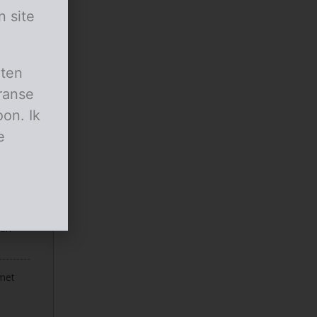
n site
aten
ranse
on. Ik
e
,
oef af
een
 met