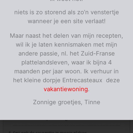
beetje
parmezaan
Porties:
persoon
niets is zo storend als zo’n venstertje
wanneer je een site verlaat!
Instructies
Verwarm de oven voor op 250 graden.
Maar naast het delen van mijn recepten,
wil ik je laten kennismaken met mijn
Leg de twee halve paprika's in de oven en laat de schil
andere passie, nl. het Zuid-Franse
zwart blakeren. Haal ze eruit en stop ze onmiddellijk in
een plastiek zakje en sluit dit af voor enkele minuten.
plattelandsleven, waar ik bijna 4
Nu kan je de schil makkelijk verwijderen en snij in
maanden per jaar woon. Ik verhuur in
reepjes.
het kleine dorpje Entrecasteaux deze
Laat temperatuur van de oven zakken tot 180 graden.
vakantiewoning
.
Snij de aubergine in plakjes van 0.5 cm en strooi er aan
Zonnige groetjes, Tinne
de twee kanten wat grof zout op. Laat ze zo een half
uurtje staan om te ontvochten. Dan spoel je ze onder
koud water en dep ze droog.
Snij ook de courgette in mooie plakjes.