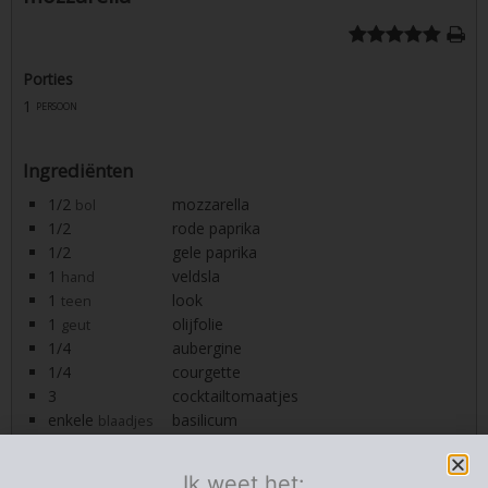
Porties
1
persoon
Ingrediënten
1/2
mozzarella
bol
1/2
rode paprika
1/2
gele paprika
1
veldsla
hand
1
look
teen
1
olijfolie
geut
1/4
aubergine
1/4
courgette
3
cocktailtomaatjes
enkele
basilicum
blaadjes
1
gedroogde tijm
koffielepel
1
gedroogde provencaalce kruiden
koffielepel
Ik weet het: