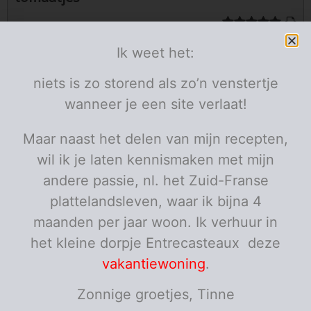
Porties
Ik weet het:
2
personen
niets is zo storend als zo’n venstertje
wanneer je een site verlaat!
Ingrediënten
7
aardappelen
middelgrote
bintjes
Maar naast het delen van mijn recepten,
2
sjalotjes
kleine
fijn gesneden
wil ik je laten kennismaken met mijn
1
rode paprika
geschild en in blokjes
7
andere passie, nl. het Zuid-Franse
zongedroogde tomaatjes
sud 'n' sol in stukjes
plattelandsleven, waar ik bijna 4
pezono
maanden per jaar woon. Ik verhuur in
1
zure room
el
1
boter
klontje
het kleine dorpje Entrecasteaux deze
2
lente-uitjes
in ringetjes
vakantiewoning
.
Porties:
personen
Zonnige groetjes, Tinne
Instructies