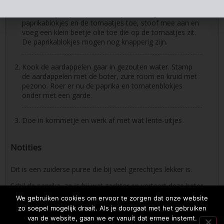
Stoof de sjalotjes op in wat olijfolie. Voeg de
paprikablokjes en de tomaatjes toe, stoof mee aan en
voeg een klein beetje olie toe die op de tomaatjes zit.
De paprikablokjes mogen nog knapperig zijn.
Kook de aardappelen gaar in gezouten water. Stamp
de aardappelen met de boter, zure room en kruid met
pezono. Roer er nu de paprika en tomatenblokjes
onder met een garde.
Doe in kommetje en werk af met wat lente-uitjes
Notities
Dit is een zuiderse puree die bij veel gerechtjes lekker is.
Schil de paprika, zo is hij wat zachter en verteert deze beter.
We gebruiken cookies om ervoor te zorgen dat onze website
zo soepel mogelijk draait. Als je doorgaat met het gebruiken
van de website, gaan we er vanuit dat ermee instemt.