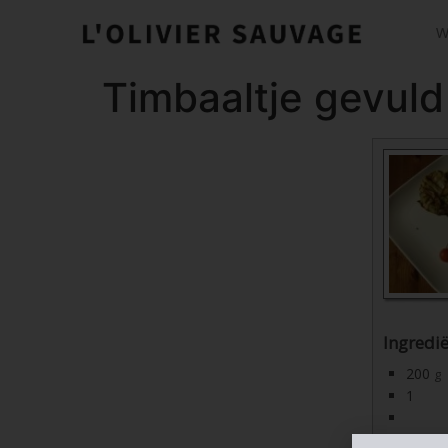
W
Timbaaltje gevul
Ingredi
200
g
1