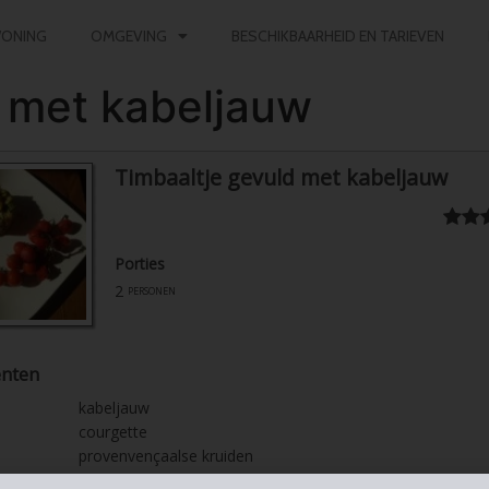
ONING
OMGEVING
BESCHIKBAARHEID EN TARIEVEN
d met kabeljauw
Timbaaltje gevuld met kabeljauw
Porties
2
personen
ënten
kabeljauw
courgette
provenvençaalse kruiden
pezo