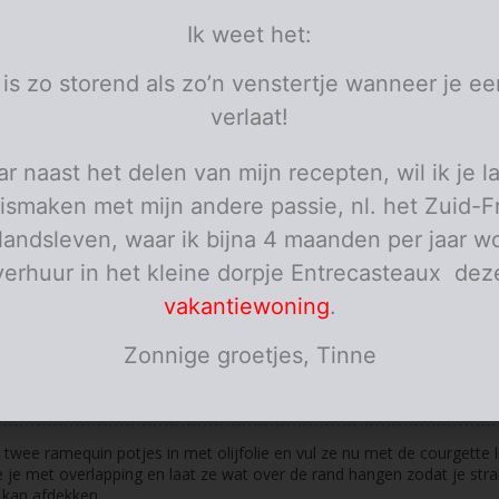
olijfolie
Ik weet het:
kerstomaatjes
 trosjes
lente-uitjes
 is zo storend als zo’n venstertje wanneer je ee
personen
verlaat!
ies
r naast het delen van mijn recepten, wil ik je l
et de mandoline mooie dunne plakjes van de courgette en grille ze in
ismaken met mijn andere passie, nl. het Zuid-F
n.
elandsleven, waar ik bijna 4 maanden per jaar wo
t van de courgette mag in kleine blokjes.
verhuur in het kleine dorpje Entrecasteaux dez
vakantiewoning
.
 vis en de lente-uitjes mogen in kleine stukjes.
Zonnige groetjes, Tinne
lles goed, ook met de provençaalse kruiden, wat pezo en een beetj
e.
twee ramequin potjes in met olijfolie en vul ze nu met de courgette l
e je met overlapping en laat ze wat over de rand hangen zodat je stra
g kan afdekken.