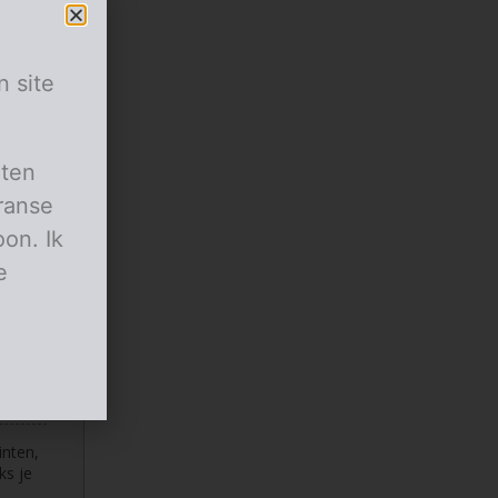
n site
aten
 een
ranse
on. Ik
e
e
inten,
ks je