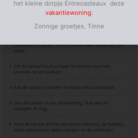
het kleine dorpje Entrecasteaux deze
Instructies
vakantiewoning
.
Meng voor de tartaar, de tonijn, de avocado, de
komkommer, de augurk en de lente-ui.
Zonnige groetjes, Tinne
Breng de tartaar op smaak met limoensap, sesamolie,
sojasaus en olijfolie. Proef en kruid naar smaak bij met
peper.
Zet de tartaar koud en haal 10 minuten voor het
serveren uit de koelkast.
Bak de scampi's in boter en kruid met look kruiden.
Doe de tartaar in een dresseerring, druk aan en
verwijder de ring.
Werk de tartaar af met een toefje shiracha, de furikake,
zwart sesamzaad, twee scampi's en de zalmeitjes.