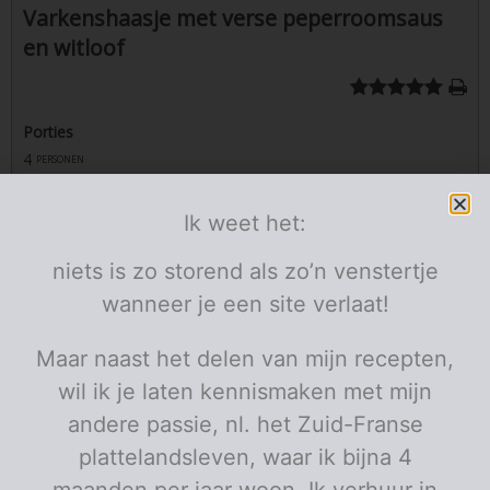
Varkenshaasje met verse peperroomsaus
en witloof
Porties
4
personen
Ik weet het:
Ingrediënten
Vlees en groentjes
niets is zo storend als zo’n venstertje
2
varkenshaasjes
kleine
wanneer je een site verlaat!
1
boter
noot
pezo
Maar naast het delen van mijn recepten,
8
witloof
stronkjes
wil ik je laten kennismaken met mijn
De peperroomsaus
andere passie, nl. het Zuid-Franse
4
groene peperbolletjes op vocht
el
1
cognac
geut
plattelandsleven, waar ik bijna 4
200
kalffond
ml
maanden per jaar woon. Ik verhuur in