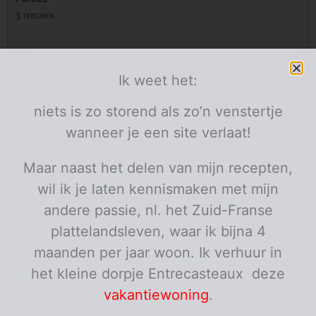
3
personen
Ingrediënten
Ik weet het:
1
voetselder
blik
laat deze goed uitlekken
30
boter
g
niets is zo storend als zo’n venstertje
30
bloem
g
500
melk
ml
wanneer je een site verlaat!
150
gemalen kaas
g
of naar smaak
pezono
Maar naast het delen van mijn recepten,
9
gekookte ham
plakjes
wil ik je laten kennismaken met mijn
Porties:
personen
andere passie, nl. het Zuid-Franse
Instructies
plattelandsleven, waar ik bijna 4
maanden per jaar woon. Ik verhuur in
Verwarm de oven voor op 200 graden.
het kleine dorpje Entrecasteaux deze
Maak de kaassaus: Laat de boter smelten, voeg de
vakantiewoning
.
bloem toe en laat meebakken zonder te kleuren en
onder voortdurend roeren.