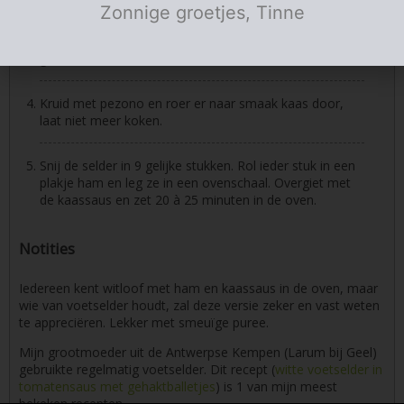
Zonnige groetjes, Tinne
Voeg nu al roerend melk toe, tot je een mooi
gebonden saus hebt.
Kruid met pezono en roer er naar smaak kaas door,
laat niet meer koken.
Snij de selder in 9 gelijke stukken. Rol ieder stuk in een
plakje ham en leg ze in een ovenschaal. Overgiet met
de kaassaus en zet 20 à 25 minuten in de oven.
Notities
Iedereen kent witloof met ham en kaassaus in de oven, maar
wie van voetselder houdt, zal deze versie zeker en vast weten
te appreciëren. Lekker met smeuïge puree.
Mijn grootmoeder uit de Antwerpse Kempen (Larum bij Geel)
gebruikte regelmatig voetselder. Dit recept (
witte voetselder in
tomatensaus met gehaktballetjes
) is 1 van mijn meest
bekeken recepten.