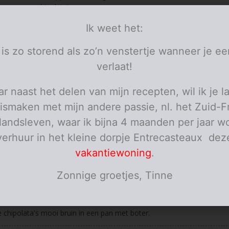
chipolata's
broccoli
in roosjes
Ik weet het:
boter
pezono
 is zo storend als zo’n venstertje wanneer je ee
personen
verlaat!
ies
r naast het delen van mijn recepten, wil ik je l
de ui glazig in wat boter. Voeg de wortels en de laurier toe, stoof gaa
ismaken met mijn andere passie, nl. het Zuid-F
cht vuurtje. Kruid met pezono en voeg een geutje water toe, zodat d
s niet aanzetten.
elandsleven, waar ik bijna 4 maanden per jaar wo
verhuur in het kleine dorpje Entrecasteaux dez
ndertussen de aardappel gaar in gezouten water. Giet af en stamp ze 
vakantiewoning
.
der het laurierblad en mix de wortel glad met de staafmixer. Roer de
Zonnige groetjes, Tinne
lpuree onder de aardappelen en breng verder op smaak met pezono 
 boter.
 chipolata's mooi bruin in een pan met boter.