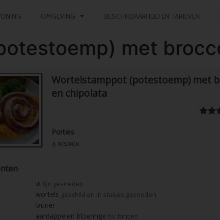
ONING
OMGEVING
BESCHIKBAARHEID EN TARIEVEN
otestoemp) met broccol
Wortelstamppot (potestoemp) met br
en chipolata
Porties
4
personen
ënten
ui
fijn gesneden
wortels
geschild en in stukjes gesneden
laurier
aardappelen bloemige
bv. bintjes