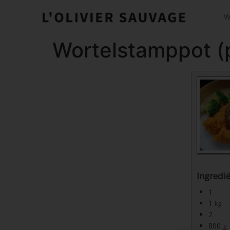
W
Wortelstamppot (p
Ingredi
1
1
kg
2
800
g