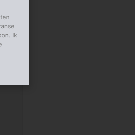
aten
ranse
on. Ik
e