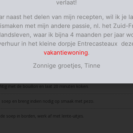
verlaat!
kippenbouillon
lente-uitjes
het groen in ringetjes gesneden
r naast het delen van mijn recepten, wil ik je l
boter
je
pezo
ismaken met mijn andere passie, nl. het Zuid-F
personen
elandsleven, waar ik bijna 4 maanden per jaar wo
verhuur in het kleine dorpje Entrecasteaux dez
ies
vakantiewoning
.
de boter en stoof er de ui in glazig.
Zonnige groetjes, Tinne
r nu alle groentjes bij en stoof eventjes mee.
tig met de bouillon en laat 20 minuten koken.
 soep en breng indien nodig op smaak met pezo.
de soep in borden, werk af met lente-uitjes.