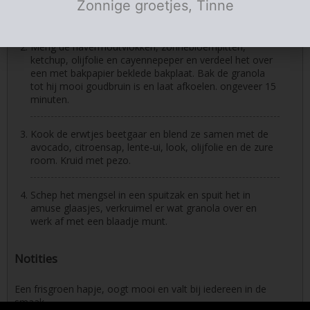
Zonnige groetjes, Tinne
Verwarm de oven voor op 160 graden.
Meng de havermoutvlokken, zonnebloempitten,
ketchup, olijfolie en cayennepeper en verdeel het over
een met bakpapier beklede bakplaat. Bak de granola
tot hij mooi goudbruin is en laat afkoelen. ongeveer 15
minuten.
Kook de erwtjes beetgaar en blend ze samen met de
avocado, citroensap, lente-ui, look, olijfolie en de zure
room. Kruid met pezo.
Schep het mengsel in een spuitzak en spuit het in
amuse glaasjes, verkruimel er wat granola over en
werk af met een blaadje munt.
Notities
Een frisgroen hapje, oogt mooi en valt bij iedereen in de
smaak.