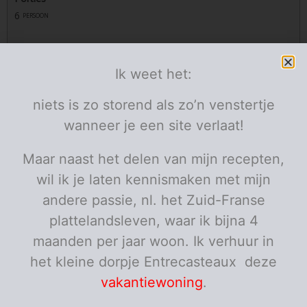
6
persoon
Ingrediënten
Ik weet het:
75
erwtjes
g
diepvries
1/2
rijpe avocado
niets is zo storend als zo’n venstertje
1/2
citroen
1/2
look
wanneer je een site verlaat!
teentje
1/2
lente-uitje
6
blaadjes munt
tal
Maar naast het delen van mijn recepten,
1/2
zure room
el
wil ik je laten kennismaken met mijn
3
havermoutvlokken
el
2
zonnebloempitten
andere passie, nl. het Zuid-Franse
el
1
tomatenketchup
el
plattelandsleven, waar ik bijna 4
1
olijfolie
el
maanden per jaar woon. Ik verhuur in
cayennepeper
het kleine dorpje Entrecasteaux deze
Porties:
persoon
vakantiewoning
.
Instructies