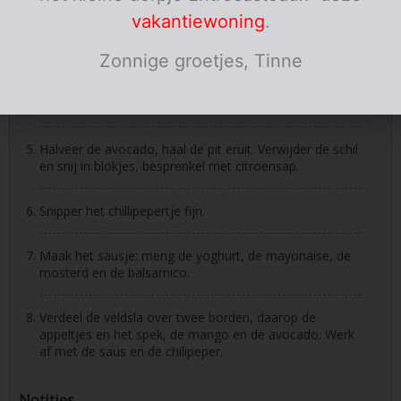
met de spekblokjes.
vakantiewoning
.
Zonnige groetjes, Tinne
Schil de mango en snij in blokjes
Was de sla.
Halveer de avocado, haal de pit eruit. Verwijder de schil
en snij in blokjes, besprenkel met citroensap.
Snipper het chillipepertje fijn.
Maak het sausje: meng de yoghurt, de mayonaise, de
mosterd en de balsamico.
Verdeel de veldsla over twee borden, daarop de
appeltjes en het spek, de mango en de avocado. Werk
af met de saus en de chilipeper.
Notities