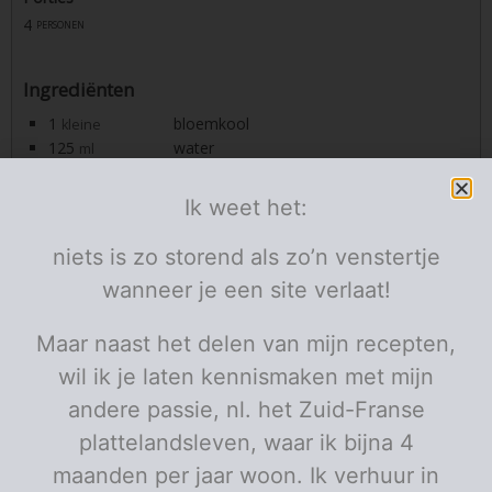
4
personen
Ingrediënten
1
bloemkool
kleine
125
water
ml
1/2
groentenbuillonblokje
60
boter
g
gesmolten
Ik weet het:
1
gerookt paprika poeder
koffielepel
1/2
look
teentje
geperst
niets is zo storend als zo’n venstertje
25
geraspte parmezaan
g
wanneer je een site verlaat!
2
peterselie
el
fijn gehakt
pezo
Maar naast het delen van mijn recepten,
Porties:
personen
wil ik je laten kennismaken met mijn
Instructies
andere passie, nl. het Zuid-Franse
Verwarm de oven voor op 200 graden.
plattelandsleven, waar ik bijna 4
maanden per jaar woon. Ik verhuur in