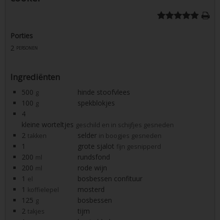
Porties
2
personen
Ingrediënten
500
hinde stoofvlees
g
100
spekblokjes
g
4
kleine worteltjes
geschild en in schijfjes gesneden
2
selder
takken
in boogjes gesneden
1
grote sjalot
fijn gesnipperd
200
rundsfond
ml
200
rode wijn
ml
1
bosbessen confituur
el
1
mosterd
koffielepel
125
bosbessen
g
2
tijm
takjes