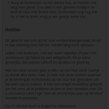
Voeg de bosbessen op het laatste toe, ze moeten niet
lang mee garen. Doe alles in een gewone kookpot en
bind de saus met bruine roux. Kruid indien nog nog wat
bij. Is het te sterk, voeg je een geutje water toe.
Notities
Dit gerecht kan ook op het vuur worden klaargemaakt, houd
er dan rekening mee dat het minder lang moet opstaan.
Lekker met kroketjes, ook een warm appeltje of peer met
veenbessen zijn lekker bij een wildgerecht. Wil je extra
groentjes, dan passen witloof en spruitjes er goed bij.
Met een slow cooker gaar je alles op een heel zacht vuurtje
en wordt alles boter mals. Je hebt ook slow cookers waarvan
je de binnenpan rechtstreeks op het vuur kan gebruiken om
uw vlees aan te bakken. Ik heb een simpel modelletje gekocht
om het eens uit te proberen en ben er zeer tevreden over. Dit
is een beetje oma's tijd, toen de stoofpotjes uren op de stoof
stonden te pruttelen.
Op 15 oktober start in België het wildseizoen.