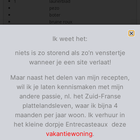
1
laurierblad
pezo
boter
bruine roux
Porties:
personen
Ik weet het:
Instructies
niets is zo storend als zo’n venstertje
Bak eerst het hinde stoofvlees aan in een pan met
wanneer je een site verlaat!
boter en kruid met pezo. Doe het vlees in de slow
cooker.
Maar naast het delen van mijn recepten,
Bak in dezelfde pan het spek krokant en voeg bij het
wil ik je laten kennismaken met mijn
hinde stoofvlees.
andere passie, nl. het Zuid-Franse
plattelandsleven, waar ik bijna 4
Doe nu de worteltjes, de selder en de sjalot bij het
vlees.
maanden per jaar woon. Ik verhuur in
het kleine dorpje Entrecasteaux deze
Giet de fond en de wijn erover en voeg de aromaten
toe: het laurierblad, de tijm, de mosterd en de
vakantiewoning
.
bosbessen-confituur.