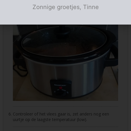
Zonnige groetjes, Tinne
Sluit het deksel van de slow cooker en gaar 5 uur op de
hoogste temperatuur (high).
Controleer of het vlees gaar is, zet anders nog een
uurtje op de laagste temperatuur (low).