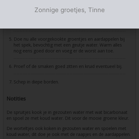
Stoof gaar onder deksel.
Zonnige groetjes, Tinne
Bak de worsten in wat boter bruin en snij in schijfjes.
Doe nu alle voorgekookte groentjes en aardappelen bij
het spek, bevochtig met een geutje water. Warm alles
nog eens goed door en voeg er de worst aan toe.
Proef of de smaken goed zitten en kruid eventueel bij.
Schep in diepe borden.
Notities
De spruitjes kook je in gezouten water met wat bicarbonaat
en spoel ze met koud water. Dit voor de mooie groene kleur.
De worteltjes ook koken in gezouten water en spoelen met
koud water, dit doe je ook met de raapjes en de aardappelen.