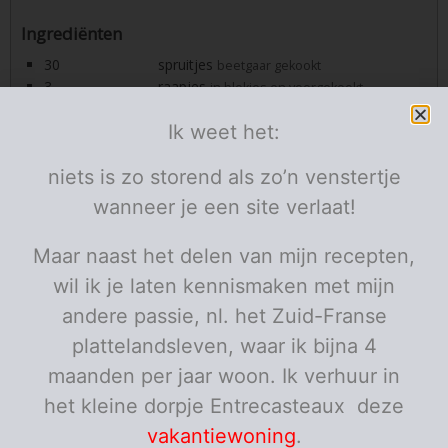
Ingrediënten
30
spruitjes
beetgaar gekookt
3
raapjes
in blokjes en voorgekookt
5
worteltjes
in schijfjes en voorgekookt
Ik weet het:
20
krieltjes
voorgekookt
300
gerookte spekblokjes
g
niets is zo storend als zo’n venstertje
2
rookworsten
2
uien
fijn gesneden
wanneer je een site verlaat!
2
look
teentjes
geperst
1
boter
klontje
Maar naast het delen van mijn recepten,
mosterd
voor de liefhebbers
wil ik je laten kennismaken met mijn
Porties:
personen
andere passie, nl. het Zuid-Franse
Instructies
plattelandsleven, waar ik bijna 4
Bak het spek in een hoge pot zonder vetstof.
maanden per jaar woon. Ik verhuur in
het kleine dorpje Entrecasteaux deze
Voeg de ui en de look bij, laat de ui glazig stoven.
vakantiewoning
.