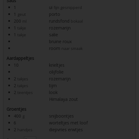
Saus
1
ui
fijn gesnipperd
1
porto
geut
200
rundsfond
ml
bokaal
1
rozemarijn
takje
1
salie
takje
bruine roux
room
naar smaak
Aardappeltjes
10
krieltjes
olijfolie
2
rozemarijn
takjes
2
tijm
takjes
2
look
teentjes
Himalaya zout
Groentjes
400
snijboontjes
g
6
worteltjes met loof
2
diepvries erwtjes
handjes