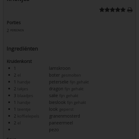
Porties
2
personen
Ingrediënten
Kruidenkorst
1
lamskroon
2
boter
el
gesmolten
1
peterselie
handje
fijn gehakt
2
dragon
takjes
fijn gehakt
3
salie
blaadjes
fijn gehakt
1
bieslook
handje
fijn gehakt
1
look
teentje
geperst
2
granenmosterd
koffielepels
2
paneermeel
el
pezo