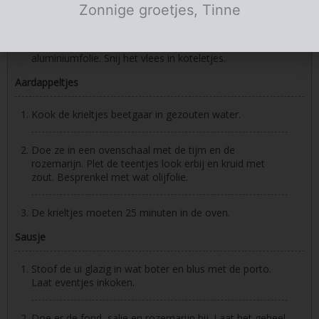
Zonnige groetjes, Tinne
Het vlees moet 20 minuten in de oven. Haal het vlees
uit de oven en laat nog 5 minuten rusten onder
aluminiumfolie. Snij het vlees in koteletjes.
Aardappeltjes
Kook de krieltjes beetgaar in gezouten water.
Doe ze in een ovenschaal met de tijm en de
rozemarijn. Plet de teentjes look erbij en kruid met
zout. Besprenkel met wat olijfolie.
De krieltjes moeten 25 minuten in de oven.
Sausje
Stoof de ui glazig in wat boter en blus met de porto.
Laat eventjes inkoken.
Doe er de fond, salie en rozemarijn bij. Laat het geheel