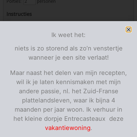
Porties:
personen
Instructies
Vlees
Ik weet het:
Kruid het vlees met pezo en korst het kort aan in een
kleefpan met boter. Gewoon om kleur te geven aan het
niets is zo storend als zo’n venstertje
vlees, het wordt verder gegaard in de oven.
wanneer je een site verlaat!
Verwarm de oven voor op 200 graden.
Maar naast het delen van mijn recepten,
Maak de kruidenkorst: meng alle ingrediënten voor de
wil ik je laten kennismaken met mijn
kruidenkorst onder elkaar en kruid met pezo. Smeer het
andere passie, nl. het Zuid-Franse
mengsel uit op een vel bakpapier en plooi dit dicht. Laat
het enkele minuten opstijven in de diepvries, dit duurt
plattelandsleven, waar ik bijna 4
niet lang!
maanden per jaar woon. Ik verhuur in
Haal het uit de vriezer en verwijder het papier, leg de
het kleine dorpje Entrecasteaux deze
kruidenkorst op het vlees. Leg het vlees in een
vakantiewoning
.
ovenschaal. Pak de beentjes in met aluminiumfolie, zo
verbranden ze niet.