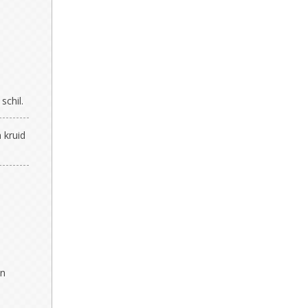
schil.
 kruid
en