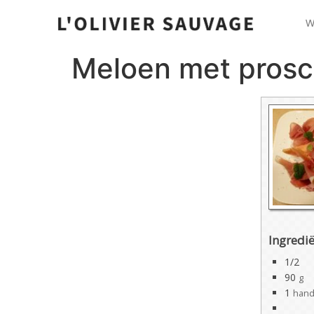
W
Meloen met prosc
Ingredi
1/2
90
g
1
hand