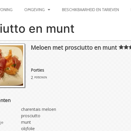
ONING
OMGEVING
BESCHIKBAARHEID EN TARIEVEN
iutto en munt
Meloen met prosciutto en munt
Porties
2
personen
ënten
charentais meloen
prosciutto
munt
je
olijfolie