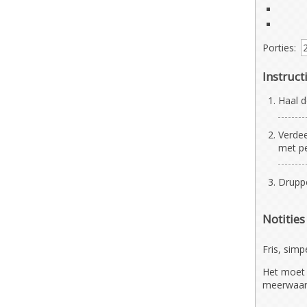
Porties:
Instruct
Haal d
Verdee
met p
Druppe
Notities
Fris, simp
Het moet n
meerwaard