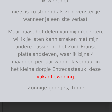
Ik weet het:
Ingrediënten
niets is zo storend als zo’n venstertje
4
paté of foie gras
stukjes
wanneer je een site verlaat!
100
rode porto
ml
1
voorgekookte rode biet
grote
Maar naast het delen van mijn recepten,
1/2
rode ui
60
kristalsuiker
wil ik je laten kennismaken met mijn
gram
2
speculaaskoekjes
andere passie, nl. het Zuid-Franse
Porties:
personen
plattelandsleven, waar ik bijna 4
maanden per jaar woon. Ik verhuur in
Instructies
het kleine dorpje Entrecasteaux deze
Breng de porto en de suiker aan de kook.
vakantiewoning
.
Snij de biet in blokjes en snipper de ui fijn, voeg toe aan
Zonnige groetjes, Tinne
de porto en laat wat inkoken.
Kruid met wat peper en laat afkoelen.