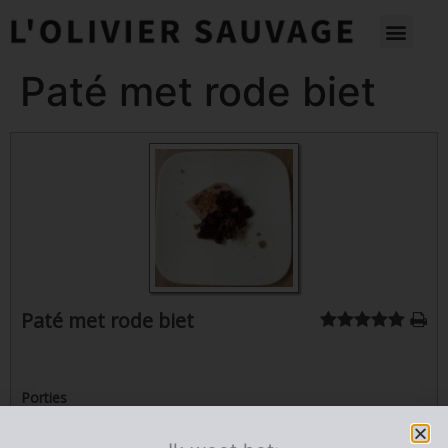
Paté met rode biet
Paté met rode biet
Porties
4
personen