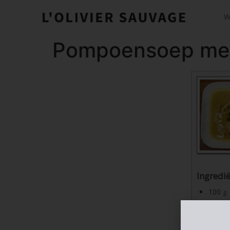
W
Pompoensoep met 
Ingredi
100
g
400
g
2
teen
1