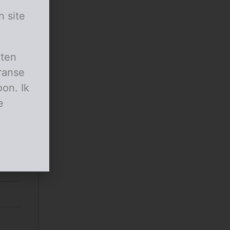
n site
aten
ranse
on. Ik
e