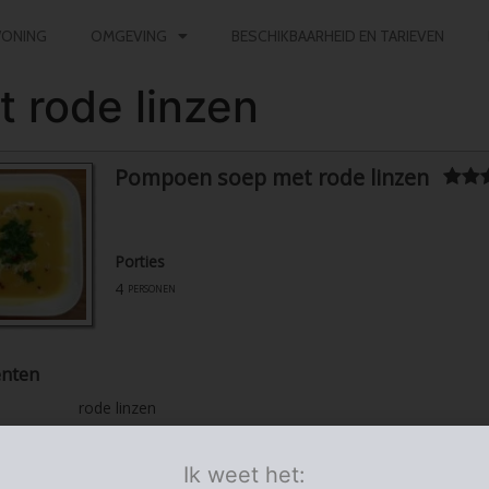
ONING
OMGEVING
BESCHIKBAARHEID EN TARIEVEN
rode linzen
Pompoen soep met rode linzen
Porties
4
personen
ënten
rode linzen
pompoen
in stukjes
look
tjes
geperst
Ik weet het:
ui
fijn gesneden