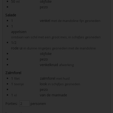
50
olijfolie
ml
pezo
Salade
1
venkel
met de mandoline fijn gesneden
1
appelsien
ontdaan van schil met een groot mes, in schijfjes gesneden
1/2
rode ui
in dunne ringetjes gesneden met de mandoline
olijfolie
pezo
venkelkruid
afwerking
Zalmforel
1
zalmforel
filet
met huid
1
look
teenje
in schijfjes gesneden
pezo
1
van de marinade
el
Porties:
personen