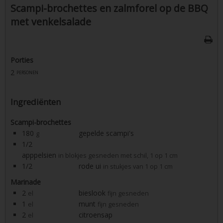
Scampi-brochettes en zalmforel op de BBQ
met venkelsalade
Porties
2
personen
Ingrediënten
Scampi-brochettes
180
gepelde scampi's
g
1/2
apppelsien
in blokjes gesneden met schil, 1 op 1 cm
1/2
rode ui
in stukjes van 1 op 1 cm
Marinade
2
bieslook
el
fijn gesneden
1
munt
el
fijn gesneden
2
citroensap
el