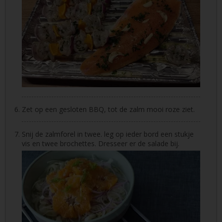
Zet op een gesloten BBQ, tot de zalm mooi roze ziet.
Snij de zalmforel in twee. leg op ieder bord een stukje
vis en twee brochettes. Dresseer er de salade bij.