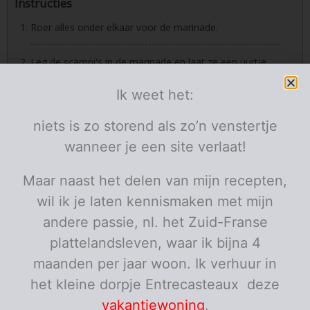
Instructies
Roer alles onder elkaar voor de marinade.
Leg de scampi's in de marinade en laat ze een uurtje
marineren
Ik weet het:
Maak de salade: leg de venkel in een diep bord, daarop
de rode ui en dan de sinaasappel schijfjes. Kruid met
niets is zo storend als zo’n venstertje
pezo, een geut olijfolie en werk af met enkele plukjes
wanneer je een site verlaat!
venkelkruid. Zet fris weg.
Maar naast het delen van mijn recepten,
wil ik je laten kennismaken met mijn
andere passie, nl. het Zuid-Franse
plattelandsleven, waar ik bijna 4
maanden per jaar woon. Ik verhuur in
het kleine dorpje Entrecasteaux deze
vakantiewoning
.