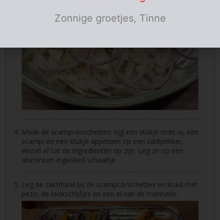
Zonnige groetjes, Tinne
Maak de scampi-brochettes: rijg een stukje rode ui, een
scampi en een stukje appelsien op een satéprikker,
wissel af tot de ingrediënten op zijn. Leg ze op een
aluminium ingeolied schaaltje.
Leg de zalmforel bij de scampi-brochettes en kruid met
pezo, de lookschijfjes en een el van de marinade.