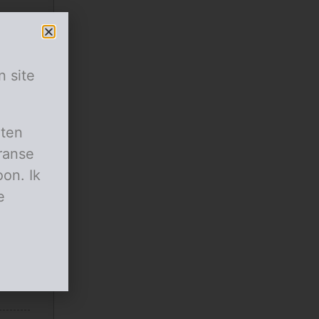
n site
aten
ranse
on. Ik
e