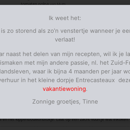
tomaten polpa
van Mutti
culinaire room
pezo
Ik weet het:
cayennepeper
sambal
naar smaak
 is zo storend als zo’n venstertje wanneer je ee
kippenbouillonblokje
verlaat!
boter
olijfolie
r naast het delen van mijn recepten, wil ik je l
lookpoeder
basilicum
ismaken met mijn andere passie, nl. het Zuid-F
blaadjes
afwerking
elandsleven, waar ik bijna 4 maanden per jaar wo
personen
verhuur in het kleine dorpje Entrecasteaux dez
ies
vakantiewoning
.
de sjalotjes en de look aan. Blus met de witte wijn en laat even goed
oken.
Zonnige groetjes, Tinne
e tomaten polpa en de room toe, kruid met pezo, cayennepeper, de
 en het kippenbouillonblokje. Laat op een zacht vuurtje wat inkoken.