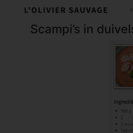
W
Scampi’s in duiv
Ingredi
700
g
2
2
teen
100
ml