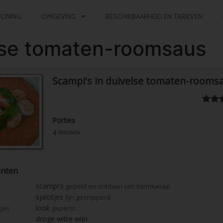
ONING
OMGEVING
BESCHIKBAARHEID EN TARIEVEN
else tomaten-roomsaus
Scampi's in duivelse tomaten-rooms
Porties
4
personen
ënten
scampi's
gepeld en ontdaan van darmkanaal
sjalotjes
fijn gesnipperd
look
tjes
geperst
droge witte wijn