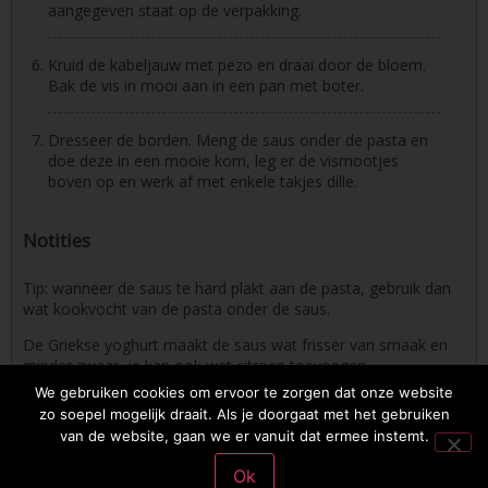
aangegeven staat op de verpakking.
Kruid de kabeljauw met pezo en draai door de bloem.
Bak de vis in mooi aan in een pan met boter.
Dresseer de borden. Meng de saus onder de pasta en
doe deze in een mooie kom, leg er de vismootjes
boven op en werk af met enkele takjes dille.
Notities
Tip: wanneer de saus te hard plakt aan de pasta, gebruik dan
wat kookvocht van de pasta onder de saus.
De Griekse yoghurt maakt de saus wat frisser van smaak en
minder zwaar, je kan ook wat citroen toevoegen.
We gebruiken cookies om ervoor te zorgen dat onze website
zo soepel mogelijk draait. Als je doorgaat met het gebruiken
van de website, gaan we er vanuit dat ermee instemt.
2026 © Osmosoftware | mail: entrecasteaux83@gmail.com | phone: +32
495 809323
Privacybeleid
Ok