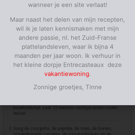
100
zongedroogde tomaten
g
Sud n' Sol
wanneer je een site verlaat!
100
cheddar
g
geraspt
chilivlokken
naar smaak, is pikant
Maar naast het delen van mijn recepten,
1
komijnpoeder
koffielepel
pezo
wil ik je laten kennismaken met mijn
olijfolie
andere passie, nl. het Zuid-Franse
2
verse koriander
handjes
afwerking
plattelandsleven, waar ik bijna 4
zure room
afwerking, naar smaak
maanden per jaar woon. Ik verhuur in
Porties:
personen
het kleine dorpje Entrecasteaux deze
Instructies
vakantiewoning
.
Stoof de ui en de look aan in olijfolie.
Zonnige groetjes, Tinne
Voeg de linzen en de losse rijst toe, bak even mee aan
en bevochtig dan met 500 ml water en het
bouillonblokje. Laat 12 minuten zachtjes koken onder
deksel.
Voeg de courgette, de paprika, de mais, de bonen,
zongedroogde tomaten, de tomatenblokjes en de