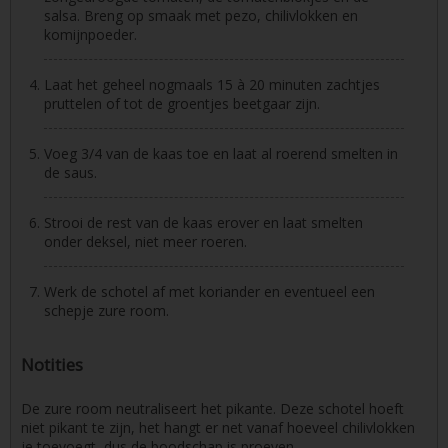
salsa. Breng op smaak met pezo, chilivlokken en
komijnpoeder.
Laat het geheel nogmaals 15 à 20 minuten zachtjes
pruttelen of tot de groentjes beetgaar zijn.
Voeg 3/4 van de kaas toe en laat al roerend smelten in
de saus.
Strooi de rest van de kaas erover en laat smelten
onder deksel, niet meer roeren.
Werk de schotel af met koriander en eventueel een
schepje zure room.
Notities
De zure room neutraliseert het pikante. Deze schotel hoeft
niet pikant te zijn, het hangt er net vanaf hoeveel chilivlokken
je toevoegt, dus de boodschap is proeven.