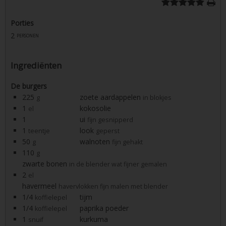
Porties
2
personen
Ingrediënten
De burgers
225
zoete aardappelen
g
in blokjes
1
kokosolie
el
1
ui
fijn gesnipperd
1
look
teentje
geperst
50
walnoten
g
fijn gehakt
110
g
zwarte bonen
in de blender wat fijner gemalen
2
el
havermeel
havervlokken fijn malen met blender
1/4
tijm
koffielepel
1/4
paprika poeder
koffielepel
1
kurkuma
snuif