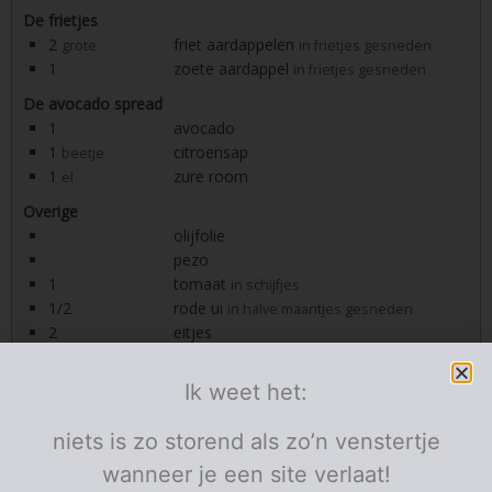
De frietjes
2
friet aardappelen
grote
in frietjes gesneden
1
zoete aardappel
in frietjes gesneden
De avocado spread
1
avocado
1
citroensap
beetje
1
zure room
el
Overige
olijfolie
pezo
1
tomaat
in schijfjes
1/2
rode ui
in halve maantjes gesneden
2
eitjes
sla
naar keuze
Ik weet het:
Porties:
personen
Instructies
niets is zo storend als zo’n venstertje
wanneer je een site verlaat!
Verwarm de oven voor op 180 graden.