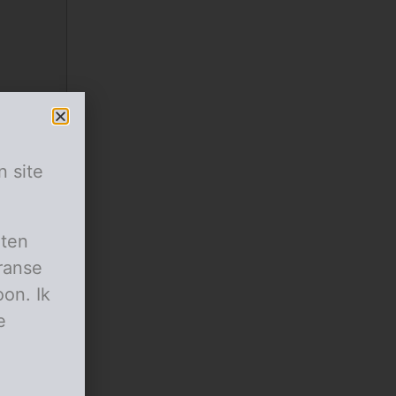
n site
aten
ranse
on. Ik
e