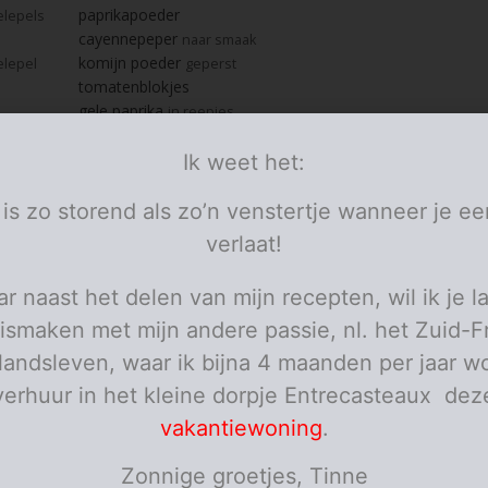
paprikapoeder
elepels
cayennepeper
naar smaak
komijn poeder
elepel
geperst
tomatenblokjes
gele paprika
in reepjes
chilipeper
in halve maantjes
selder
Ik weet het:
gels
in boogjes
mais
rode bonen
 is zo storend als zo’n venstertje wanneer je ee
water
verlaat!
kippenbouillonblokje
pezo
r naast het delen van mijn recepten, wil ik je l
olijfolie
verse koriander
ismaken met mijn andere passie, nl. het Zuid-F
Griekse yoghurt
elandsleven, waar ik bijna 4 maanden per jaar wo
personen
verhuur in het kleine dorpje Entrecasteaux dez
vakantiewoning
.
ies
de ui met de look aan in olijfolie.
Zonnige groetjes, Tinne