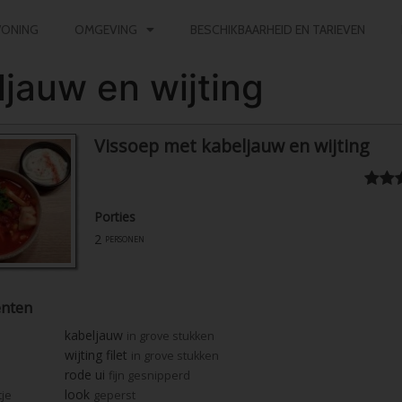
ONING
OMGEVING
BESCHIKBAARHEID EN TARIEVEN
jauw en wijting
Vissoep met kabeljauw en wijting
Porties
2
personen
ënten
kabeljauw
in grove stukken
wijting filet
in grove stukken
rode ui
fijn gesnipperd
look
tje
geperst