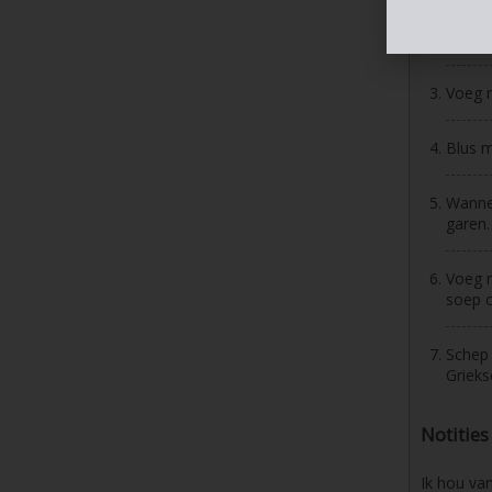
Voeg h
Voeg n
Blus m
Wannee
garen.
Voeg n
soep o
Schep 
Grieks
Notities
Ik hou van