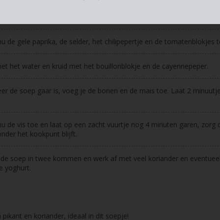
et komijnpoeder en paprikapoeder toe, laat even mee aanbakken.
u de gele paprika, de selder, het chilipepertje en de tomatenblokjes t
et het water en kruid met het bouillonblokje en de cayennepeper.
r de soep gaar is, voeg je de bonen en de mais toe. Laat 2 minuutj
u de vis toe en laat op een zacht vuurtje nog 4 minuten garen, zorg 
nder het kookpunt blijft.
de soep in twee kommen en werk af met veel koriander en eventuee
e yoghurt.
 pikant en koriander, ideaal in dit soepje!