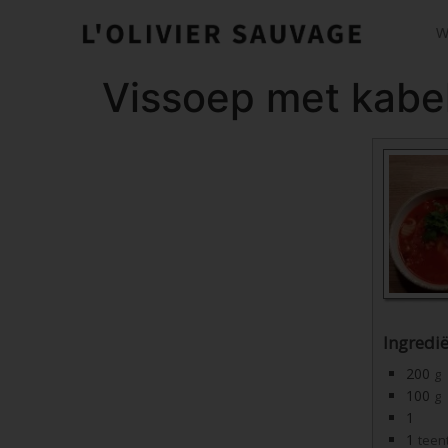
W
Vissoep met kabel
Ingredi
200
g
100
g
1
1
teen