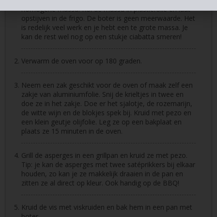
homogene massa. Rol de massa in plasticfolie en laat
opstijven in de frigo. De boter is geen meerwaarde. Het
is redelijk veel werk en je hebt een te grote massa. Je
kan de rest wel nog op een stukje ciabatta smeren!
Verwarm de oven voor op 180 graden.
Neem een zak geschikt voor de oven of maak zelf een
zakje van aluminiumfolie. Snij de krieltjes in twee en
doe ze in het zakje. Doe er het sjalotje, de rozemarijn,
de witte wijn en de blokjes spek bij. Kruid met pezo en
een klein geutje olijfolie. Leg ze op een bakplaat en
plaats ze 15 minuten in de oven.
Grill de asperges in een grillpan en kruid ze met pezo.
Tip: je kan de asperges met twee satéprikkers bij elkaar
houden, zo kan je ze makkelijk draaien in de pan en
zitten ze al direct op kleur. Ook handig op de BBQ!
Kruid de vis met viskruiden en bak hem in een pan met
boter.