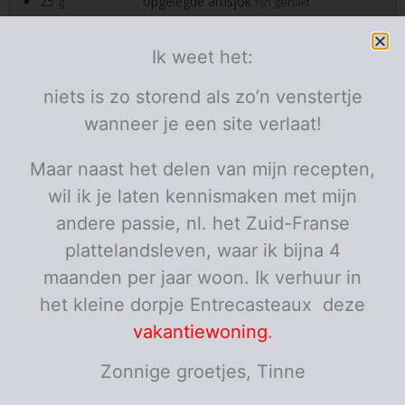
25
opgelegde artisjok
g
fijn gehakt
50
g
zongedroogde tomaatjes op olie
fijn gehakt
Ik weet het:
50
zwarte olijven
g
fijn gehakt
1
basilicum
hand
fijn gehakt
niets is zo storend als zo’n venstertje
BBQ kruiden
wanneer je een site verlaat!
Overige
2
zeewolf
stukjes
Maar naast het delen van mijn recepten,
viskruiden
8
wil ik je laten kennismaken met mijn
witte asperges
andere passie, nl. het Zuid-Franse
geschild en beetgaar gestoomd in 3 minuten
plattelandsleven, waar ik bijna 4
6
groene asperges
maanden per jaar woon. Ik verhuur in
geschild en beetgaar gestoomd in 3 minuten
het kleine dorpje Entrecasteaux deze
Porties:
personen
vakantiewoning
.
Instructies
Zonnige groetjes, Tinne
Maak de tomatenboter (optioneel): meng alles goed
onder elkaar met een vork en plet alles tot een