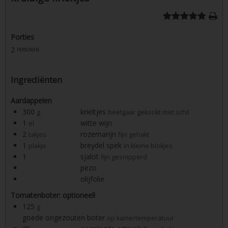
Porties
2
personen
Ingrediënten
Aardappelen
300
krieltjes
g
beetgaar gekookt met schil
1
witte wijn
el
2
rozemarijn
takjes
fijn gehakt
1
breydel spek
plakje
in kleine blokjes
1
sjalot
fijn gesnipperd
pezo
olijfolie
Tomatenboter: optioneel!
125
g
goede ongezouten boter
op kamertemperatuur