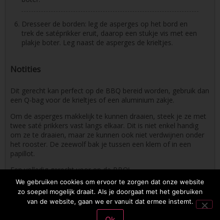
Dresseer de borden: leg de asperges op het bord en
trek de satéprikker eruit, daarop een stukje vis met een
plakje boter. Leg naast de asperges de krieltjes.
Notities
Dit gerecht kan perfect op de BBQ bereid worden, gebruik dan
een Q-bag voor de krieltjes of een aluminium zakje.
Om de asperges makkelijk te kunnen draaien, steek je ze met
twee saté prikkers vast langs elkaar. Dit is niet enkel handig
om ze te draaien, maar ze kunnen ook niet verdwijnen onder
het rooster. De zeewolf bak je tussen een klem of in een
papillot.
Een volledig gerecht voor op de BBQ!
We gebruiken cookies om ervoor te zorgen dat onze website
zo soepel mogelijk draait. Als je doorgaat met het gebruiken
van de website, gaan we er vanuit dat ermee instemt.
2026 © Osmosoftware | mail: entrecasteaux83@gmail.com | phone: +32
495 809323
Privacybeleid
Ok